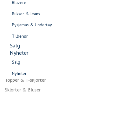
Skjørt
Blazere
Gensere & Cardigans
Blazere
Bukser & Jeans
Topper & T-skjorter
Shorts
Pysjamas & Undertøy
Skjorter & Bluser
Tilbehør
Tilbehør
Salg
Sko
Nyheter
Salg
Jakker & Kåper
Nyheter
Salg
Bukser & Jeans
Salg
Nyheter
Gensere & Cardigans
Nyheter
Topper & T-skjorter
Skjorter & Bluser
Sidebunn