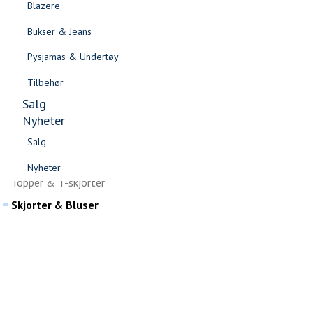
Skjørt
Blazere
Gensere & Cardigans
Blazere
Bukser & Jeans
Topper & T-skjorter
Shorts
Pysjamas & Undertøy
Skjorter & Bluser
Tilbehør
Tilbehør
Salg
Sko
Nyheter
Salg
Jakker & Kåper
Nyheter
Salg
Bukser & Jeans
Salg
Nyheter
Gensere & Cardigans
Nyheter
Topper & T-skjorter
Skjorter & Bluser
Sidebunn