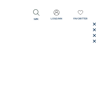
LOGG INN
FAVORITTER
SØK
LUKK
LUKK
Rask levering
Gratis retur
30 dager åpent kjøp
LUKK
LUKK
Gratis retur