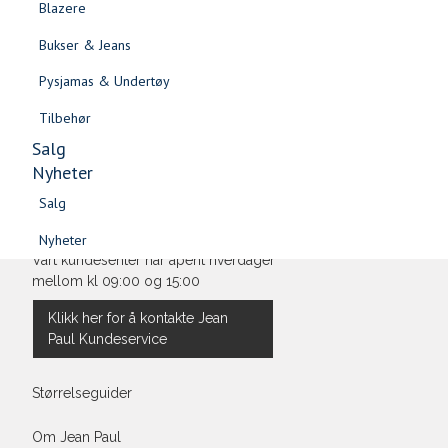
Blazere
Gensere & Cardigans
Bli medlem
Bukser & Jeans
Topper & T-skjorter
Oversikt over kampanjer
Pysjamas & Undertøy
Skjorter & Bluser
Betaling
Tilbehør
Salg
Levering og frakt
Nyheter
Salg
Retur og bytte
Nyheter
Salg
Vilkår
Salg
Nyheter
VI HJELPER DEG GJERNE!
Nyheter
Vårt kundesenter har åpent hverdager
mellom kl 09:00 og 15:00
Klikk her for å kontakte Jean
Paul Kundeservice
Størrelseguider
Om Jean Paul