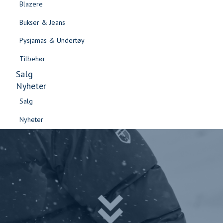
Blazere
Gensere & Cardigans
Bukser & Jeans
Topper & T-skjorter
Pysjamas & Undertøy
Skjorter & Bluser
Tilbehør
Salg
Nyheter
Salg
Nyheter
Salg
Salg
Nyheter
Nyheter