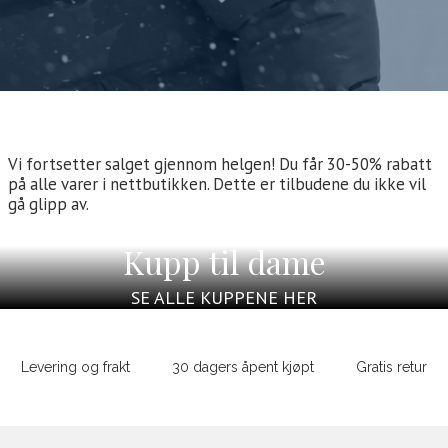
Vi fortsetter salget gjennom helgen! Du får 30-50% rabatt
på alle varer i nettbutikken. Dette er tilbudene du ikke vil
gå glipp av.
Kupp til dame
SE ALLE KUPPENE HER
Sidebunn
Levering og frakt
30 dagers åpent kjøpt
Gratis retur