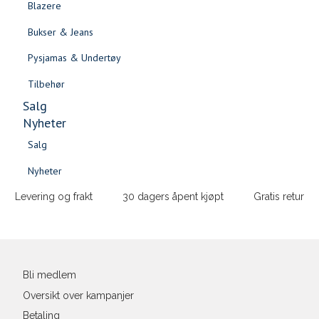
Blazere
favoritter og
Gensere & Cardigans
se
Bukser & Jeans
Topper & T-skjorter
ordrehistorikk
Pysjamas & Undertøy
Skjorter & Bluser
LOGG INN
Tilbehør
Salg
Nyheter
Salg
Nyheter
Salg
Salg
Nyheter
Sidebunn
Nyheter
Levering og frakt
30 dagers åpent kjøpt
Gratis retur
Bli medlem
Oversikt over kampanjer
Betaling