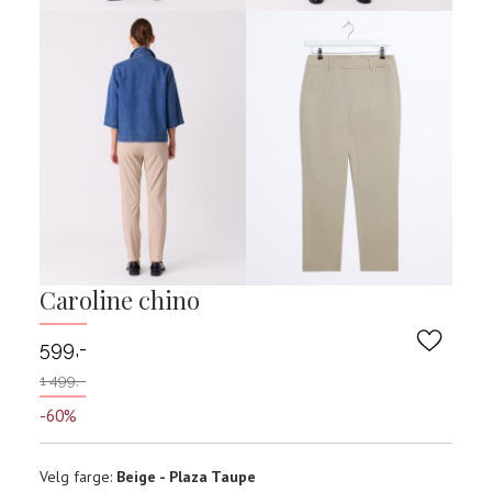
Caroline chino
599,-
1 499,-
-60%
Velg
Velg farge:
Beige - Plaza Taupe