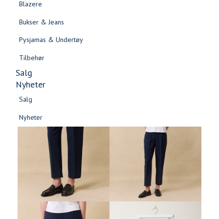
Blazere
Gensere & Cardigans
Bukser & Jeans
Topper & T-skjorter
Pysjamas & Undertøy
Skjorter & Bluser
Tilbehør
Salg
Nyheter
Salg
-60%
Nyheter
Salg
Salg
Nyheter
Nyheter