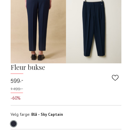
Fleur bukse
599,-
1 499,-
-60%
Velg
Velg farge:
Blå - Sky Captain
farge