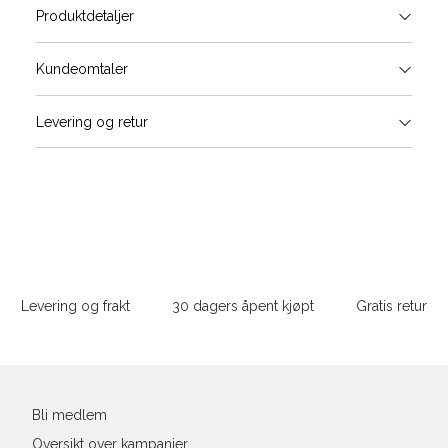
Produktdetaljer
Størrels
Få v
Kundeomtaler
Vi gir beskjed hvis varen kom
Levering og retur
stø
Størrelse
Klesstørrelse
Jea
L
XS
34
26-
S
M
S
36
28-
Sidebunn
M
38
29-
Din
e-
Levering og frakt
30 dagers åpent kjøpt
Gratis retur
L
40
31
post
XL
42
32
XXL
44
33
Bli medlem
Oversikt over kampanjer