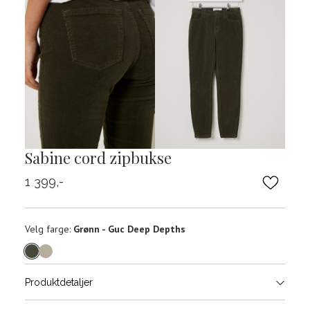
Sabine cord zipbukse
1 399,-
Velg
Velg farge:
Grønn - Guc Deep Depths
farge
Produktdetaljer