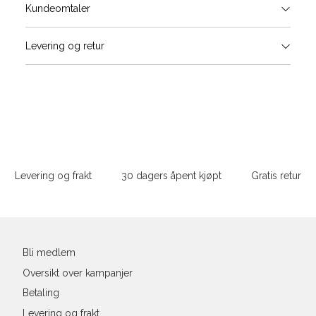
Størrels
Få v
Kundeomtaler
Vi gir beskjed hvis varen kom
Levering og retur
stø
Størrelse
Klesstørrelse
Jea
L
XS
34
26-
XS
S
S
36
28-
Sidebunn
XXL
M
38
29-
Levering og frakt
30 dagers åpent kjøpt
Gratis retur
L
40
31
Din
XL
42
32
e-
post
XXL
44
33
Bli medlem
Oversikt over kampanjer
Betaling
Levering og frakt