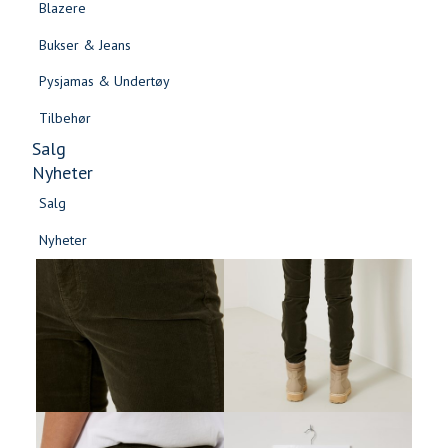
Blazere
Gensere & Cardigans
Bukser & Jeans
Topper & T-skjorter
Pysjamas & Undertøy
Skjorter & Bluser
Tilbehør
Salg
Nyheter
Salg
Nyheter
Salg
Salg
Nyheter
Nyheter