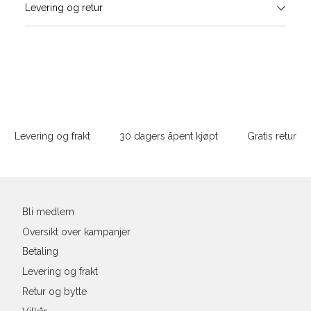
Levering og retur
stø
Størrelse
Klesstørrelse
Jea
L
XS
34
26-
S
M
S
36
28-
Sidebunn
M
38
29-
Din
e-
Levering og frakt
30 dagers åpent kjøpt
Gratis retur
L
40
31
post
XL
42
32
XXL
44
33
Bli medlem
Oversikt over kampanjer
Betaling
Levering og frakt
Retur og bytte