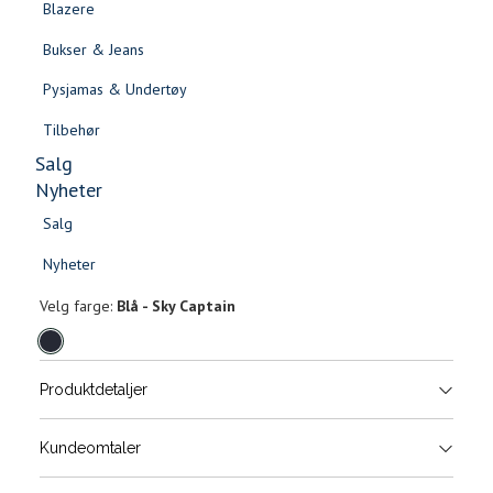
Blazere
Gensere & Cardigans
Bukser & Jeans
Topper & T-skjorter
Pysjamas & Undertøy
Skjorter & Bluser
Tilbehør
Salg
Nyheter
Salg
Sabine straight cordbukse
Nyheter
Salg
Salg
1 499,-
Nyheter
Nyheter
Velg
Velg farge:
Blå - Sky Captain
farge
Produktdetaljer
Størrels
Få v
Kundeomtaler
Vi gir beskjed hvis varen kom