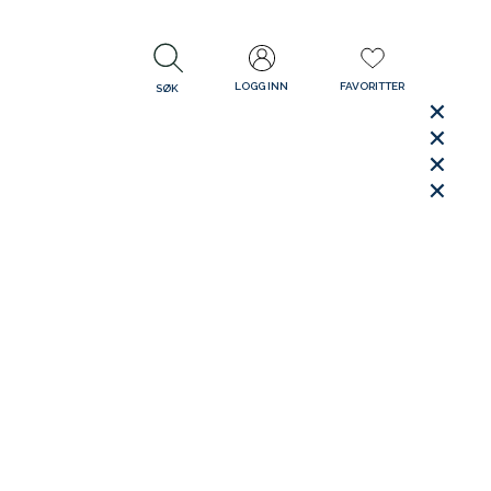
LOGG INN
FAVORITTER
SØK
LUKK
LUKK
Rask levering
Gratis retur
30 dager åpent kjøp
LUKK
LUKK