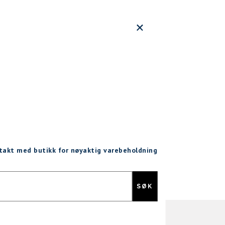
ntakt med butikk for nøyaktig varebeholdning
Gratis retur
SØK