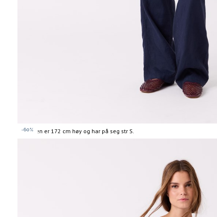
-60%
Modellen er 172 cm høy og har på seg str S.
Informasjon
om
modellhøyde
og
produkstørrelse