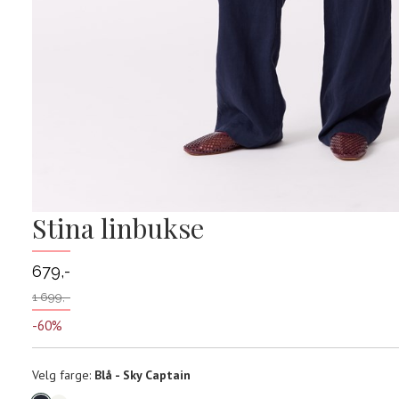
Stina linbukse
679,-
1 699,-
-60%
Velg
Velg farge:
Blå - Sky Captain
farge