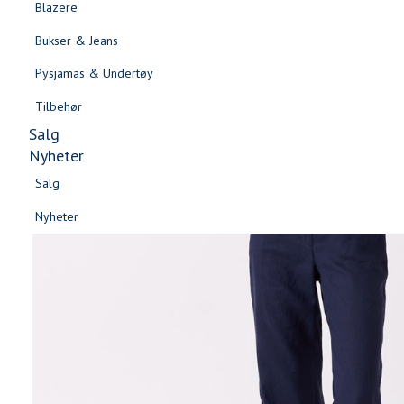
Blazere
Gensere & Cardigans
Bukser & Jeans
Topper & T-skjorter
Pysjamas & Undertøy
Skjorter & Bluser
Tilbehør
Salg
Nyheter
Salg
Nyheter
Salg
Salg
Nyheter
Nyheter