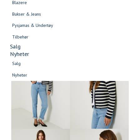
Blazere
Gensere & Cardigans
Bukser & Jeans
Topper & T-skjorter
Pysjamas & Undertøy
Skjorter & Bluser
Tilbehør
Salg
Nyheter
Salg
Nyheter
Salg
Salg
Nyheter
Nyheter