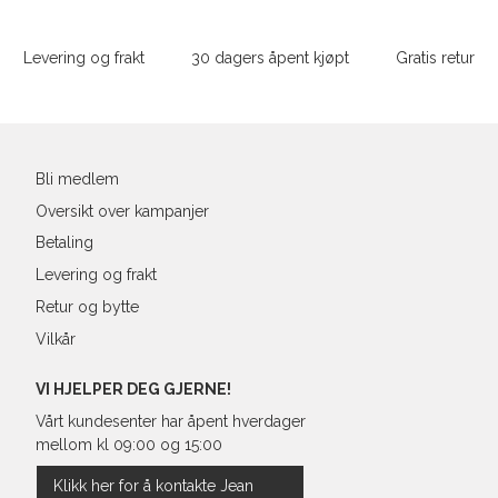
Sidebunn
XXL
M
38
86-
Levering og frakt
30 dagers åpent kjøpt
Gratis retur
L
40
90-
Din
XL
42
94-
e-
post
XXL
44
98-
Bli medlem
Oversikt over kampanjer
Betaling
Levering og frakt
Retur og bytte
Vilkår
VI HJELPER DEG GJERNE!
Vårt kundesenter har åpent hverdager
mellom kl 09:00 og 15:00
Klikk her for å kontakte Jean