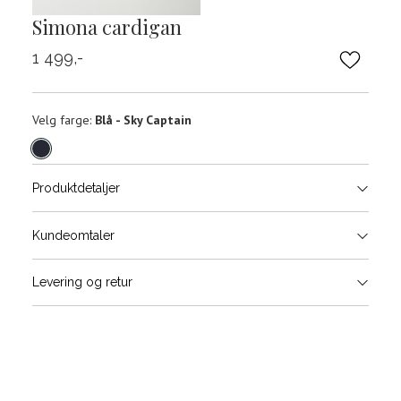
Simona cardigan
1 499,-
Velg
Velg farge:
Blå - Sky Captain
farge
Produktdetaljer
Størrels
Få v
Kundeomtaler
Vi gir beskjed hvis varen kom
Levering og retur
stø
Størrelse
Klesstørrelse
Bry
L
XS
34
78-
XS
S
S
36
82-