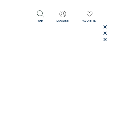
LOGG INN
FAVORITTER
SØK
LUKK
LUKK
Rask levering
Gratis retur
30 dager åpent kjøp
LUKK