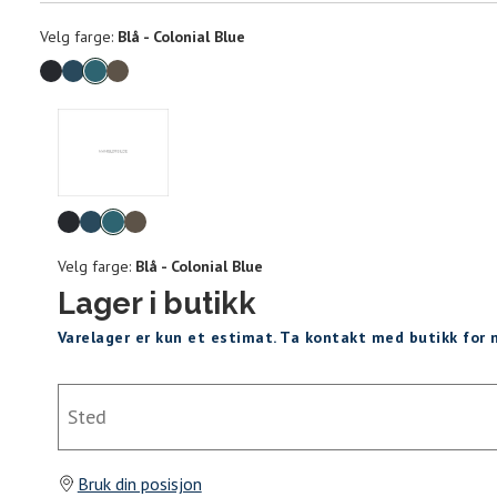
Velg
Velg farge:
Blå - Colonial Blue
farge
Produktdetaljer
Størrels
Få v
Kundeomtaler
Velg
Vi gir beskjed hvis varen kom
Levering og retur
farge
stø
Størrelse
Klesstørrelse
Bry
Velg farge:
Blå - Colonial Blue
L
Lager i butikk
XS
34
78-
XS
S
Varelager er kun et estimat. Ta kontakt med butikk for
S
36
82-
Sidebunn
Sted
XXL
M
38
86-
Levering og frakt
L
40
90-
Din
Bruk din posisjon
XL
42
94-