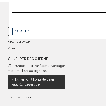
e-
post
XXL
44
98-
Bli medlem
Oversikt over kampanjer
Betaling
SE ALLE
Levering og frakt
Retur og bytte
Vilkår
VI HJELPER DEG GJERNE!
Vårt kundesenter har åpent hverdager
mellom kl 09:00 og 15:00
Klikk her for å kontakte Jean
Paul Kundeservice
Størrelseguider