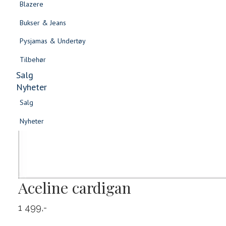
Blazere
Gensere & Cardigans
Bukser & Jeans
Topper & T-skjorter
Pysjamas & Undertøy
Skjorter & Bluser
Tilbehør
Salg
Nyheter
Salg
Nyheter
Salg
Salg
Nyheter
Nyheter
Aceline cardigan
1 499,-