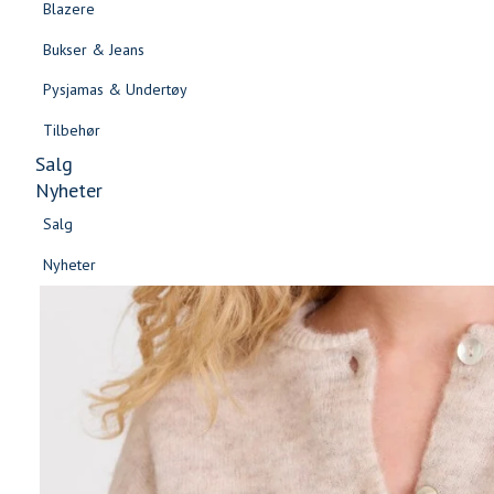
Blazere
Gensere & Cardigans
Bukser & Jeans
Topper & T-skjorter
Pysjamas & Undertøy
Skjorter & Bluser
Tilbehør
Salg
Nyheter
Salg
Nyheter
Salg
Salg
Nyheter
Nyheter