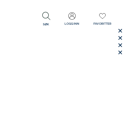
LOGG INN
FAVORITTER
SØK
LUKK
LUKK
Rask levering
Gratis retur
30 dager åpent kjøp
LUKK
LUKK