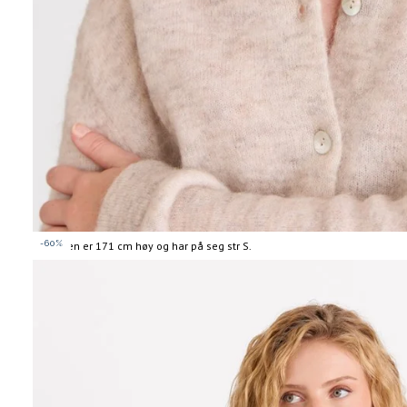
-60%
Modellen er 171 cm høy og har på seg str S.
Informasjon
om
modellhøyde
og
produkstørrelse