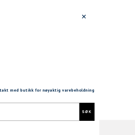
ntakt med butikk for nøyaktig varebeholdning
Gratis retur
SØK