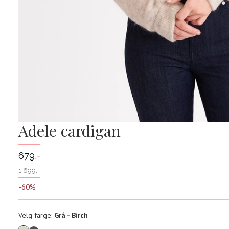
Adele cardigan
679,-
1 699,-
-60%
Velg
Velg farge:
Grå - Birch
farge