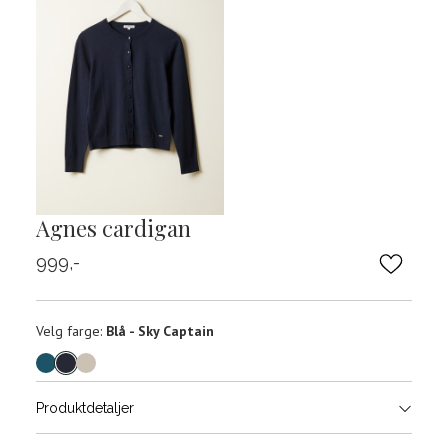
Agnes cardigan
999,-
Velg
Velg farge:
Blå - Sky Captain
farge
Produktdetaljer