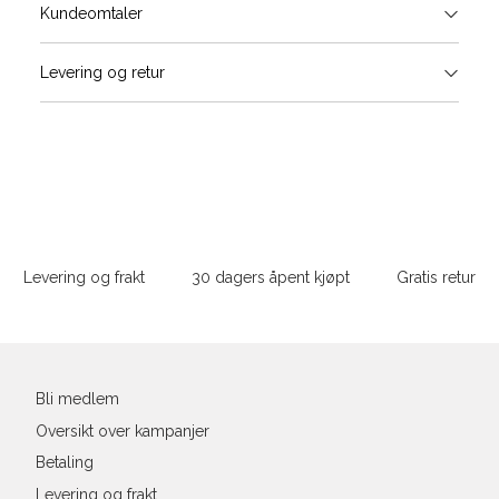
Størrels
Få v
Kundeomtaler
Vi gir beskjed hvis varen kom
Levering og retur
stø
Størrelse
Klesstørrelse
Bry
L
XS
34
78-
XS
S
S
36
82-
Sidebunn
XXL
M
38
86-
Levering og frakt
30 dagers åpent kjøpt
Gratis retur
L
40
90-
Din
XL
42
94-
e-
post
XXL
44
98-
Bli medlem
Oversikt over kampanjer
Betaling
Levering og frakt