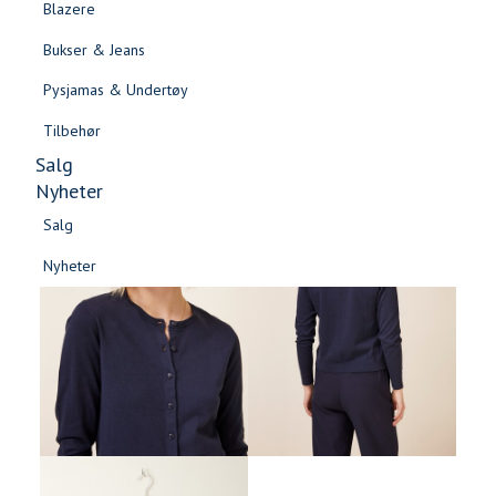
Blazere
Gensere & Cardigans
Bukser & Jeans
Topper & T-skjorter
Pysjamas & Undertøy
Skjorter & Bluser
Tilbehør
Salg
Nyheter
Salg
Nyheter
Salg
Salg
Nyheter
Nyheter