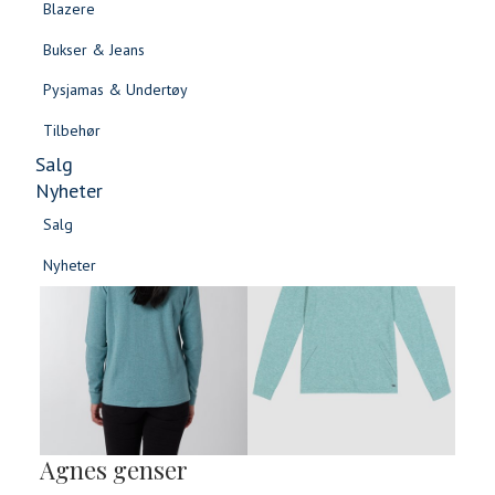
Blazere
Gensere & Cardigans
Bukser & Jeans
Topper & T-skjorter
Pysjamas & Undertøy
Skjorter & Bluser
Tilbehør
Salg
Nyheter
Salg
Nyheter
Salg
Salg
Nyheter
Nyheter
Agnes genser