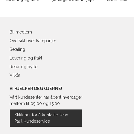
L
40
90-
Din
XL
42
94-
e-
post
XXL
44
98-
Bli medlem
Oversikt over kampanjer
Betaling
Levering og frakt
Retur og bytte
Vilkår
VI HJELPER DEG GJERNE!
Vårt kundesenter har åpent hverdager
mellom kl 09:00 og 15:00
Klikk her for å kontakte Jean
Paul Kundeservice