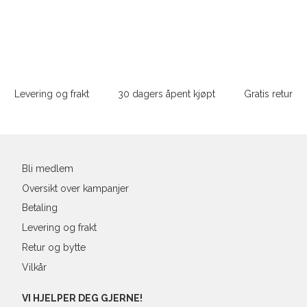
XS
34
78-
XS
S
S
36
82-
Sidebunn
XXL
M
38
86-
Levering og frakt
30 dagers åpent kjøpt
Gratis retur
L
40
90-
Din
XL
42
94-
e-
post
XXL
44
98-
Bli medlem
Oversikt over kampanjer
Betaling
Levering og frakt
Retur og bytte
Vilkår
VI HJELPER DEG GJERNE!