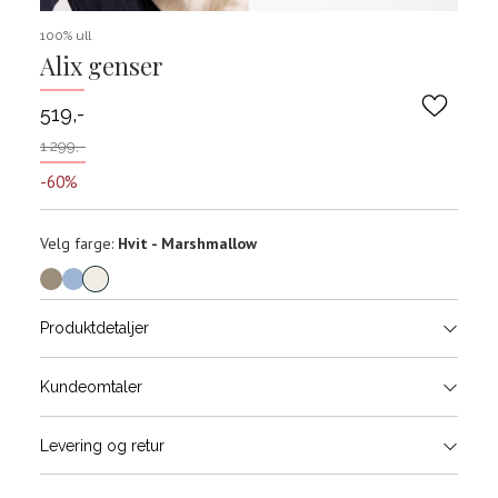
100% ull
Alix genser
519,-
1 299,-
-60%
Velg
Velg farge:
Hvit - Marshmallow
farge
Produktdetaljer
Størrels
Få v
Kundeomtaler
Vi gir beskjed hvis varen kom
Levering og retur
stø
Størrelse
Klesstørrelse
Bry
L