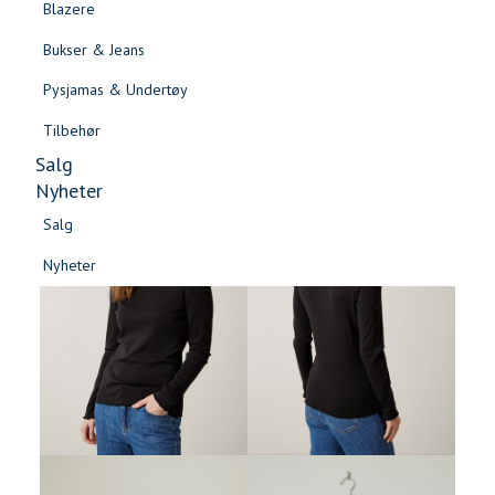
Blazere
Gensere & Cardigans
Bukser & Jeans
Topper & T-skjorter
Pysjamas & Undertøy
Skjorter & Bluser
Tilbehør
Salg
Nyheter
Salg
Nyheter
Salg
Salg
Nyheter
Nyheter