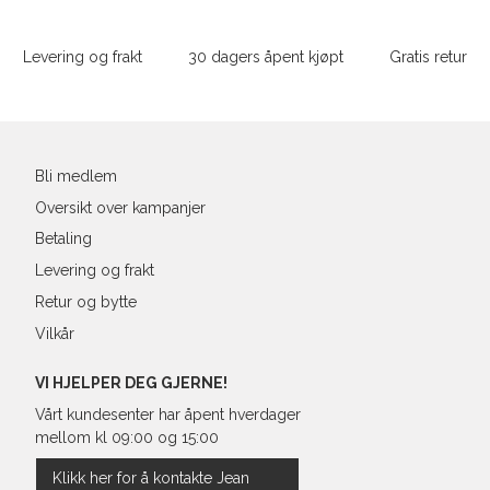
Sidebunn
XXL
M
38
86-
Levering og frakt
30 dagers åpent kjøpt
Gratis retur
L
40
90-
Din
XL
42
94-
e-
post
XXL
44
98-
Bli medlem
Oversikt over kampanjer
Betaling
Levering og frakt
Retur og bytte
Vilkår
VI HJELPER DEG GJERNE!
Vårt kundesenter har åpent hverdager
mellom kl 09:00 og 15:00
Klikk her for å kontakte Jean