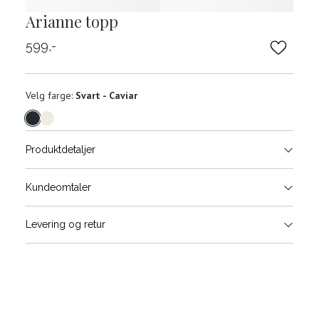
Arianne topp
599,-
Velg
Velg farge:
Svart - Caviar
farge
Produktdetaljer
Størrels
Få v
Kundeomtaler
Vi gir beskjed hvis varen kom
Levering og retur
stø
Størrelse
Klesstørrelse
Bry
L
XS
34
78-
XS
S
S
36
82-