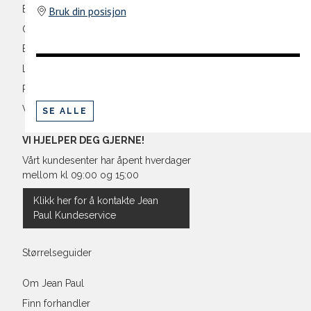
Bli medlem
Bruk din posisjon
Oversikt over kampanjer
Betaling
Levering og frakt
Retur og bytte
Vilkår
SE ALLE
VI HJELPER DEG GJERNE!
Vårt kundesenter har åpent hverdager
mellom kl 09:00 og 15:00
Klikk her for å kontakte Jean
Paul Kundeservice
Størrelseguider
Om Jean Paul
Finn forhandler