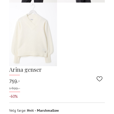
Arina genser
759,-
1 899,-
-60%
Velg
Velg farge:
Hvit - Marshmallow