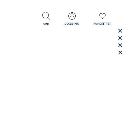
LOGG INN
FAVORITTER
SØK
LUKK
LUKK
Rask levering
Gratis retur
30 dager åpent kjøp
LUKK
LUKK