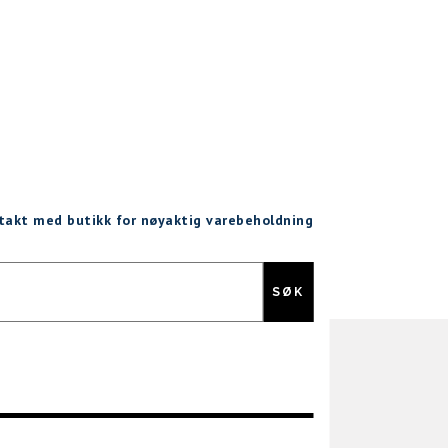
ntakt med butikk for nøyaktig varebeholdning
Gratis retur
SØK