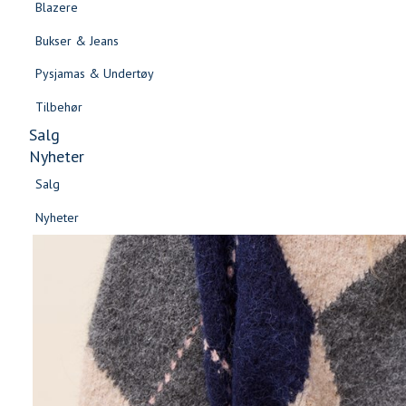
Blazere
Gensere & Cardigans
Bukser & Jeans
Topper & T-skjorter
Pysjamas & Undertøy
Skjorter & Bluser
Tilbehør
Salg
Nyheter
Salg
Nyheter
Salg
Salg
Nyheter
Nyheter