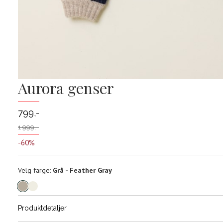
Aurora genser
799,-
1 999,-
-60%
Velg
Velg farge:
Grå - Feather Gray
farge
Produktdetaljer