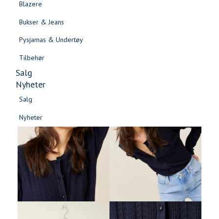
Blazere
Gensere & Cardigans
Bukser & Jeans
Topper & T-skjorter
Pysjamas & Undertøy
Skjorter & Bluser
Tilbehør
Salg
Nyheter
Salg
Nyheter
Salg
Salg
Nyheter
Nyheter