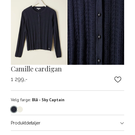
Camille cardigan
1 299,-
Velg
Velg farge:
Blå - Sky Captain
farge
Produktdetaljer