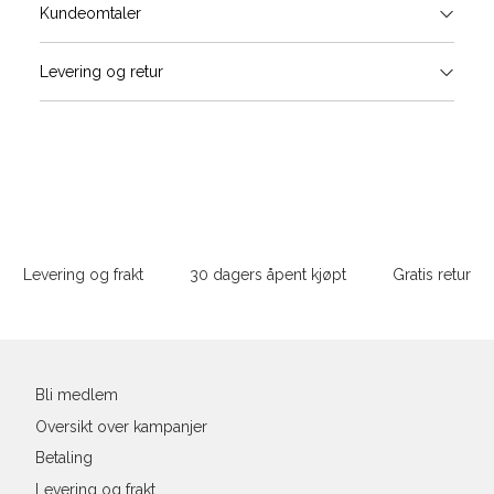
Størrels
Få v
Kundeomtaler
Vi gir beskjed hvis varen kom
Levering og retur
stø
Størrelse
Klesstørrelse
Bry
L
XS
34
78-
XS
S
S
36
82-
Sidebunn
XXL
M
38
86-
Levering og frakt
30 dagers åpent kjøpt
Gratis retur
L
40
90-
Din
XL
42
94-
e-
post
XXL
44
98-
Bli medlem
Oversikt over kampanjer
Betaling
Levering og frakt