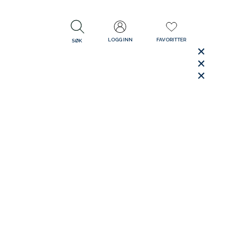
LOGG INN
FAVORITTER
SØK
LUKK
LUKK
Rask levering
Gratis retur
30 dager åpent kjøp
LUKK