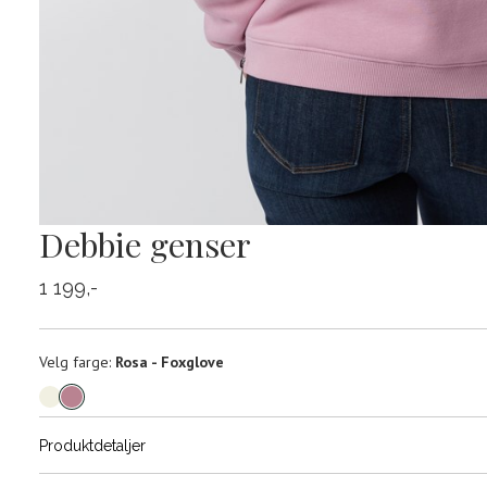
Debbie genser
1 199,-
Velg
Velg farge:
Rosa - Foxglove
farge
Produktdetaljer