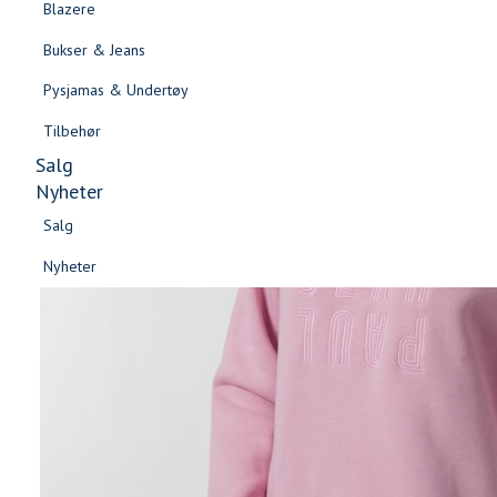
Blazere
Gensere & Cardigans
Bukser & Jeans
Topper & T-skjorter
Pysjamas & Undertøy
Skjorter & Bluser
Tilbehør
Salg
Nyheter
Salg
Nyheter
Salg
Salg
Nyheter
Nyheter