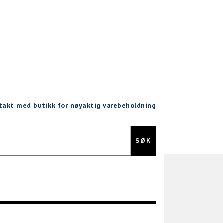
ntakt med butikk for nøyaktig varebeholdning
Gratis retur
SØK