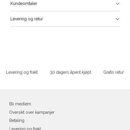
Størrels
Få v
Kundeomtaler
Vi gir beskjed hvis varen kom
Levering og retur
stø
Størrelse
Klesstørrelse
Bry
L
XS
34
78-
XS
S
S
36
82-
Sidebunn
XXL
M
38
86-
Levering og frakt
30 dagers åpent kjøpt
Gratis retur
L
40
90-
Din
XL
42
94-
e-
post
XXL
44
98-
Bli medlem
Oversikt over kampanjer
Betaling
Levering og frakt