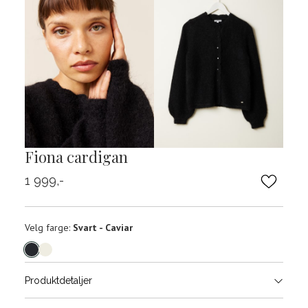
Fiona cardigan
1 999,-
Velg
Velg farge:
Svart - Caviar
farge
Produktdetaljer