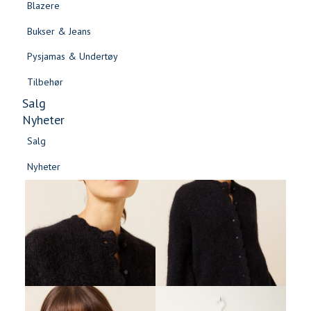
Blazere
Gensere & Cardigans
Bukser & Jeans
Topper & T-skjorter
Pysjamas & Undertøy
Skjorter & Bluser
Tilbehør
Salg
Nyheter
Salg
Nyheter
Salg
Salg
Nyheter
Nyheter