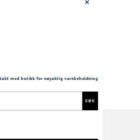
ntakt med butikk for nøyaktig varebeholdning
Gratis retur
SØK