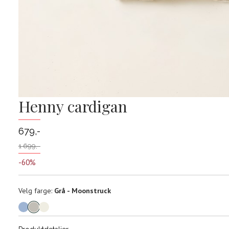
Henny cardigan
679,-
1 699,-
-60%
Velg
Velg farge:
Grå - Moonstruck
farge