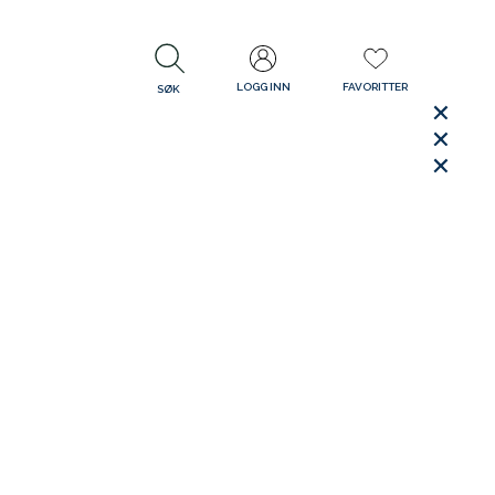
LOGG INN
FAVORITTER
SØK
LUKK
LUKK
Rask levering
Gratis retur
30 dager åpent kjøp
LUKK