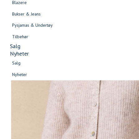
Blazere
Gensere & Cardigans
Bukser & Jeans
Topper & T-skjorter
Pysjamas & Undertøy
Skjorter & Bluser
Tilbehør
Salg
Nyheter
Salg
Nyheter
Salg
Salg
Nyheter
Nyheter