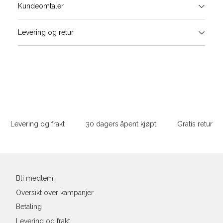
Størrels
Få v
Kundeomtaler
Vi gir beskjed hvis varen kom
Levering og retur
stø
Størrelse
Klesstørrelse
Bry
L
XS
34
78-
XS
S
S
36
82-
Sidebunn
XXL
M
38
86-
Levering og frakt
30 dagers åpent kjøpt
Gratis retur
L
40
90-
Din
XL
42
94-
e-
post
XXL
44
98-
Bli medlem
Oversikt over kampanjer
Betaling
Levering og frakt