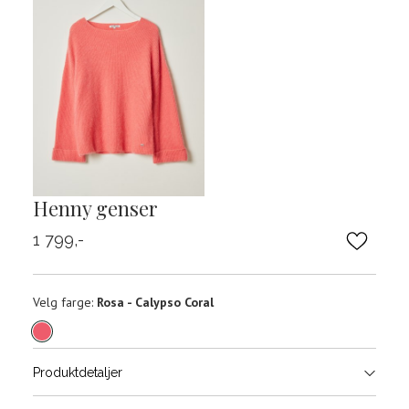
Henny genser
1 799,-
Velg
Velg farge:
Rosa - Calypso Coral
farge
Produktdetaljer