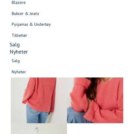
Blazere
Gensere & Cardigans
Bukser & Jeans
Topper & T-skjorter
Pysjamas & Undertøy
Skjorter & Bluser
Tilbehør
Salg
Nyheter
Salg
Nyheter
Salg
Salg
Nyheter
Nyheter