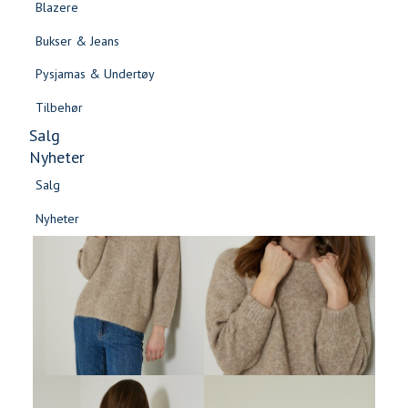
Blazere
Gensere & Cardigans
Bukser & Jeans
Topper & T-skjorter
Pysjamas & Undertøy
Skjorter & Bluser
Tilbehør
Salg
Nyheter
Salg
Nyheter
Salg
Salg
Nyheter
Nyheter