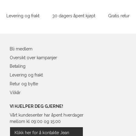
Sidebunn
XXL
M
38
86-
Levering og frakt
30 dagers åpent kjøpt
Gratis retur
L
40
90-
Din
XL
42
94-
e-
post
XXL
44
98-
Bli medlem
Oversikt over kampanjer
Betaling
Levering og frakt
Retur og bytte
Vilkår
VI HJELPER DEG GJERNE!
Vårt kundesenter har åpent hverdager
mellom kl 09:00 og 15:00
Klikk her for å kontakte Jean