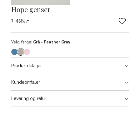
Hope genser
1 499,-
Velg
Velg farge:
Grå - Feather Gray
farge
Produktdetaljer
Størrels
Få v
Kundeomtaler
Vi gir beskjed hvis varen kom
Levering og retur
stø
Størrelse
Klesstørrelse
Bry
L
XS
34
78-
XS
S
S
36
82-