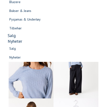
Blazere
Gensere & Cardigans
Bukser & Jeans
Topper & T-skjorter
Pysjamas & Undertøy
Skjorter & Bluser
Tilbehør
Salg
Nyheter
Salg
-60%
Nyheter
Salg
Salg
Nyheter
Nyheter