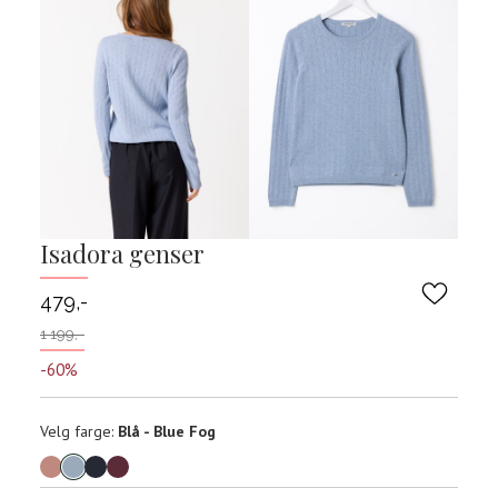
Isadora genser
479,-
1 199,-
-60%
Velg
Velg farge:
Blå - Blue Fog
farge