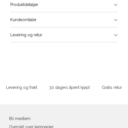
Produktdetaljer
Størrels
Få v
Kundeomtaler
Vi gir beskjed hvis varen kom
Levering og retur
stø
Størrelse
Klesstørrelse
Bry
L
XS
34
78-
XS
S
S
36
82-
Sidebunn
XXL
M
38
86-
Levering og frakt
30 dagers åpent kjøpt
Gratis retur
L
40
90-
Din
XL
42
94-
e-
post
XXL
44
98-
Bli medlem
Oversikt over kampanjer