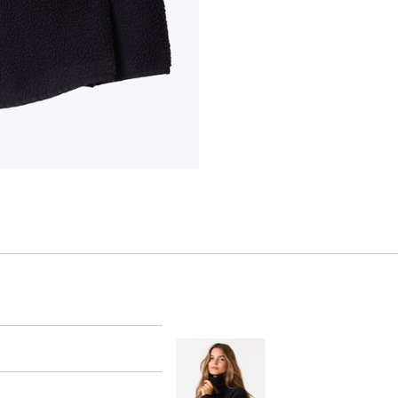
er
arsel