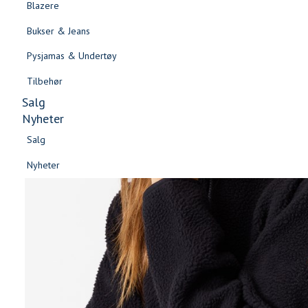
Blazere
Gensere & Cardigans
Bukser & Jeans
Topper & T-skjorter
Pysjamas & Undertøy
Skjorter & Bluser
Tilbehør
Salg
Nyheter
Salg
Nyheter
Salg
Salg
Nyheter
Nyheter