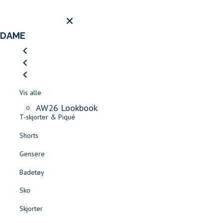
Hovedmeny
LOGG INN ELLER REGISTRE
DAME
LUKK
HERRE
AW26 LOOKBOOK
LUKK
Vis alle
Åpne
Logg inn
LUKK
Vis alle
Kjoler
meny
Kundeservice
LUKK
Kontakt oss
Finn forhandler
Vis alle
Jakker & Frakker
Skjørt
Logg inn
AW26 Lookbook
T-skjorter & Piqué
Blazere
LOGG INN / REGISTR
Favoritter
Shorts
Dame
Gensere & Cardigans
Shorts
Gensere
Tilbehør
Badetøy
Sko
Sko
Jakker & Kåper
Skjorter
Bukser & Jeans