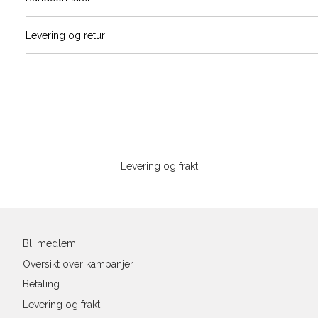
Vi gir beskjed hvis varen kom
Levering og retur
stø
Størrelse
Klesstørrelse
Bry
L
XS
34
78-
XS
S
S
36
82-
Sidebunn
XXL
M
38
86-
Levering og frakt
L
40
90-
Din
XL
42
94-
e-
post
XXL
44
98-
Bli medlem
Oversikt over kampanjer
Betaling
Levering og frakt