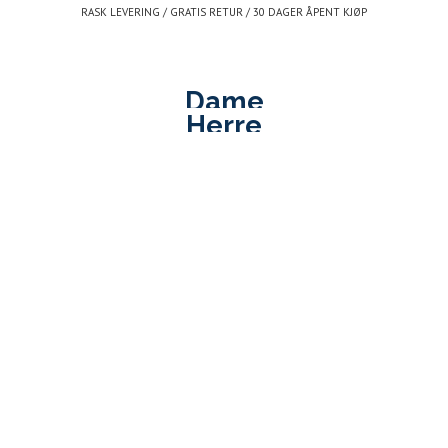
Gå
RASK LEVERING / GRATIS RETUR / 30 DAGER ÅPENT KJØP
til
innhold
R DEG
LUKK
Dame
Herre
SØK
-
Jean
BLI MEDLEM AV LE CLUB DE JEAN PAUL >>
Paul
ALLE SALGSVARER -60% |
SALG DAME
|
SALG HERRE
ER MED E-POST