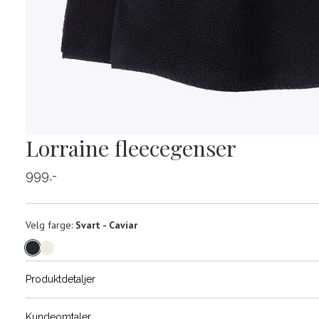
Lorraine fleecegenser
999,-
Velg
Velg farge:
Svart - Caviar
farge
Produktdetaljer
Størrels
Få v
Kundeomtaler