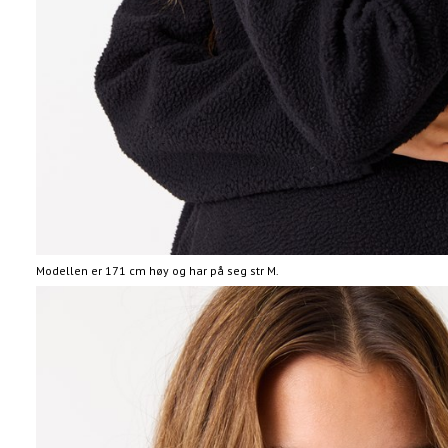
Modellen er 171 cm høy og har på seg str M.
Informasjon
om
modellhøyde
og
produkstørrelse