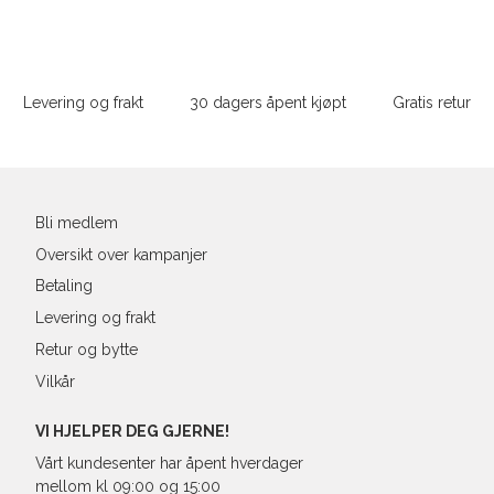
S
36
82-
Sidebunn
XXL
M
38
86-
Levering og frakt
30 dagers åpent kjøpt
Gratis retur
L
40
90-
Din
XL
42
94-
e-
post
XXL
44
98-
Bli medlem
Oversikt over kampanjer
Betaling
Levering og frakt
Retur og bytte
Vilkår
VI HJELPER DEG GJERNE!
Vårt kundesenter har åpent hverdager
mellom kl 09:00 og 15:00