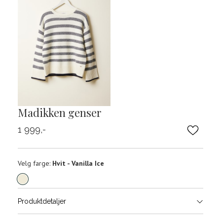
Madikken genser
1 999,-
Velg
Velg farge:
Hvit - Vanilla Ice
farge
Produktdetaljer