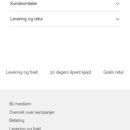
Størrels
Få v
Kundeomtaler
Vi gir beskjed hvis varen kom
Levering og retur
stø
Størrelse
Klesstørrelse
Bry
L
XS
34
78-
XS
S
S
36
82-
Sidebunn
XXL
M
38
86-
Levering og frakt
30 dagers åpent kjøpt
Gratis retur
L
40
90-
Din
XL
42
94-
e-
post
XXL
44
98-
Bli medlem
Oversikt over kampanjer
Betaling
Levering og frakt