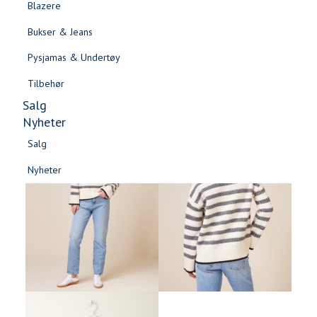
Blazere
Gensere & Cardigans
Bukser & Jeans
Topper & T-skjorter
Pysjamas & Undertøy
Skjorter & Bluser
Tilbehør
Salg
Nyheter
Salg
Nyheter
Salg
Salg
Nyheter
Nyheter