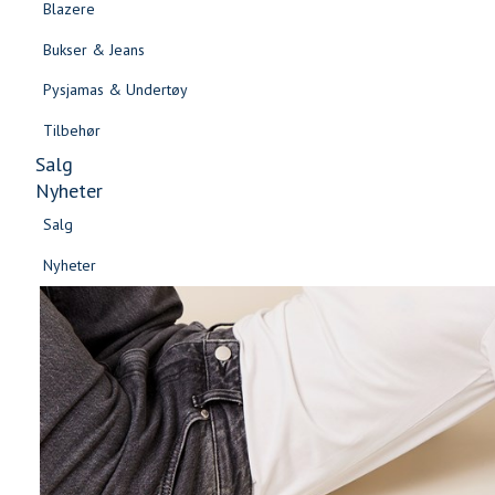
Blazere
Gensere & Cardigans
Bukser & Jeans
Topper & T-skjorter
Pysjamas & Undertøy
Skjorter & Bluser
Tilbehør
Salg
Nyheter
Salg
Nyheter
Salg
Salg
Nyheter
Nyheter