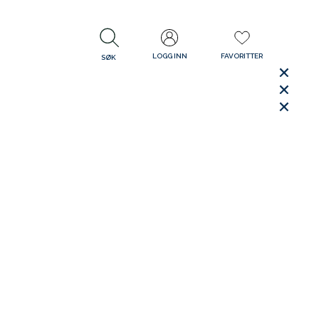
LOGG INN
FAVORITTER
SØK
LUKK
LUKK
Rask levering
Gratis retur
30 dager åpent kjøp
LUKK