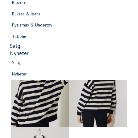
Blazere
Gensere & Cardigans
Bukser & Jeans
Topper & T-skjorter
Pysjamas & Undertøy
Skjorter & Bluser
Tilbehør
Salg
Nyheter
Salg
Nyheter
Salg
Salg
Nyheter
Nyheter