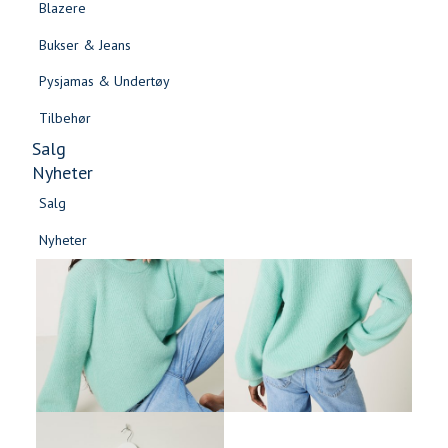
Blazere
Gensere & Cardigans
Bukser & Jeans
Topper & T-skjorter
Pysjamas & Undertøy
Skjorter & Bluser
Tilbehør
Salg
Nyheter
Salg
Nyheter
Salg
Salg
Nyheter
Nyheter