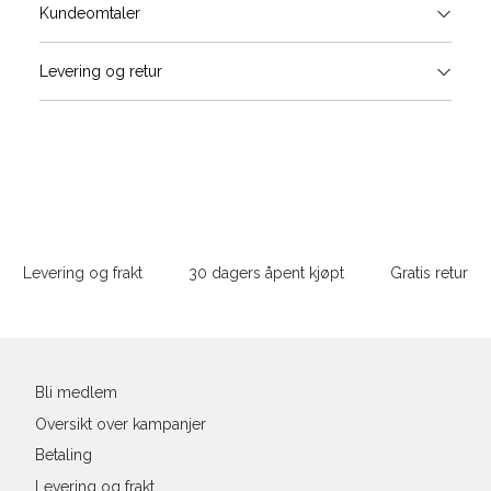
Størrels
Få v
Kundeomtaler
Vi gir beskjed hvis varen kom
Levering og retur
stø
Størrelse
Klesstørrelse
Bry
L
XS
34
78-
XS
S
S
36
82-
Sidebunn
XXL
M
38
86-
Levering og frakt
30 dagers åpent kjøpt
Gratis retur
L
40
90-
Din
XL
42
94-
e-
post
XXL
44
98-
Bli medlem
Oversikt over kampanjer
Betaling
Levering og frakt