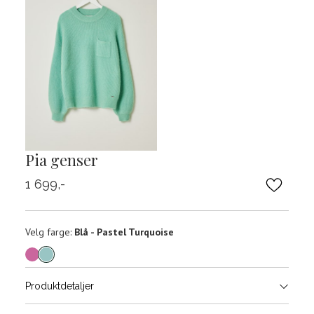
Pia genser
1 699,-
Velg
Velg farge:
Blå - Pastel Turquoise
farge
Produktdetaljer