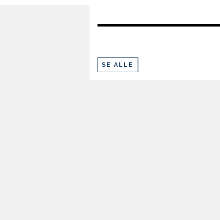
101
80-84
108-112
SE ALLE