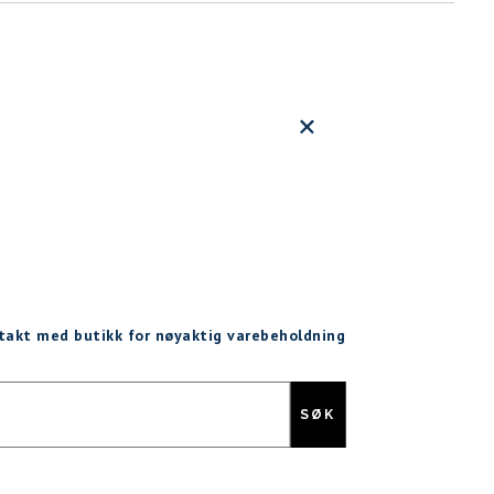
ntakt med butikk for nøyaktig varebeholdning
SØK
Gratis retur