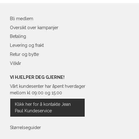
e-
post
XXL
44
98-
Bli medlem
Oversikt over kampanjer
Betaling
Levering og frakt
Retur og bytte
Vilkår
VI HJELPER DEG GJERNE!
Vårt kundesenter har åpent hverdager
mellom kl 09:00 og 15:00
Klikk her for å kontakte Jean
Paul Kundeservice
Størrelseguider