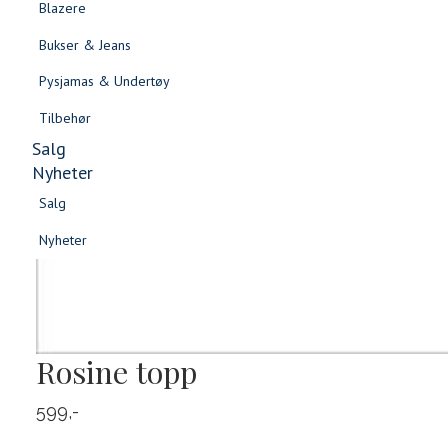
Blazere
Gensere & Cardigans
Bukser & Jeans
Topper & T-skjorter
Pysjamas & Undertøy
Skjorter & Bluser
Tilbehør
Salg
Nyheter
Salg
Nyheter
Salg
Salg
Nyheter
Nyheter
Rosine topp
599,-