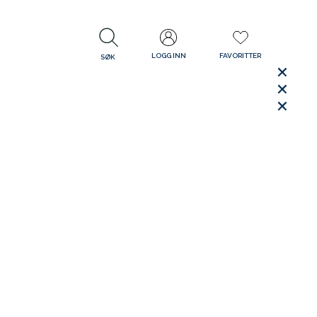
LOGG INN
FAVORITTER
SØK
LUKK
LUKK
Rask levering
Gratis retur
30 dager åpent kjøp
LUKK