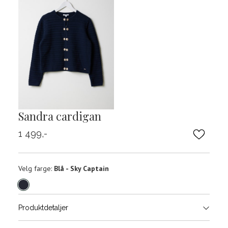
Sandra cardigan
1 499,-
Velg
Velg farge:
Blå - Sky Captain
farge
Produktdetaljer