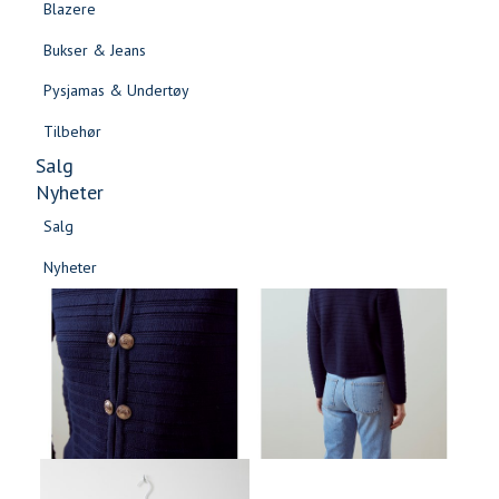
Blazere
Gensere & Cardigans
Bukser & Jeans
Topper & T-skjorter
Pysjamas & Undertøy
Skjorter & Bluser
Tilbehør
Salg
Nyheter
Salg
Nyheter
Salg
Salg
Nyheter
Nyheter