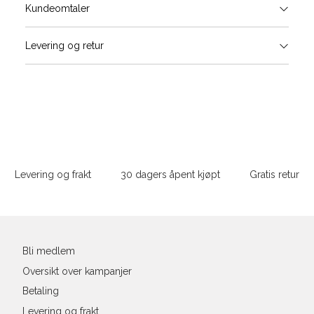
Størrels
Få v
Kundeomtaler
Vi gir beskjed hvis varen kom
Levering og retur
stø
Størrelse
Klesstørrelse
Bry
L
XS
34
78-
XS
S
S
36
82-
Sidebunn
XXL
M
38
86-
Levering og frakt
30 dagers åpent kjøpt
Gratis retur
L
40
90-
Din
XL
42
94-
e-
post
XXL
44
98-
Bli medlem
Oversikt over kampanjer
Betaling
Levering og frakt