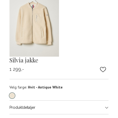
Silvia jakke
1 299,-
Velg
Velg farge:
Hvit - Antique White
farge
Produktdetaljer