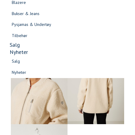
Blazere
Gensere & Cardigans
Bukser & Jeans
Topper & T-skjorter
Pysjamas & Undertøy
Skjorter & Bluser
Tilbehør
Salg
Nyheter
Salg
Nyheter
Salg
Salg
Nyheter
Nyheter