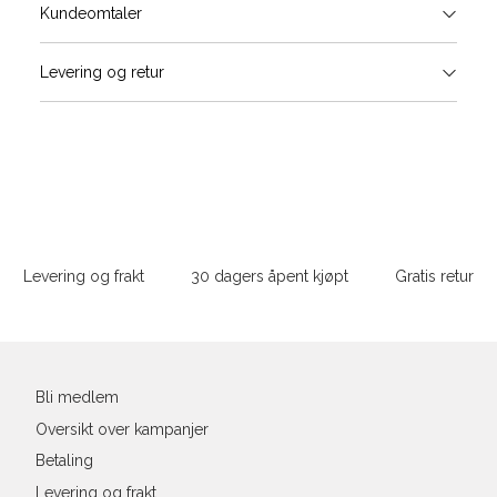
Størrels
Få v
Kundeomtaler
Vi gir beskjed hvis varen kom
Levering og retur
stø
Størrelse
Klesstørrelse
Bry
L
XS
34
78-
XS
S
S
36
82-
Sidebunn
XXL
M
38
86-
Levering og frakt
30 dagers åpent kjøpt
Gratis retur
L
40
90-
Din
XL
42
94-
e-
post
XXL
44
98-
Bli medlem
Oversikt over kampanjer
Betaling
Levering og frakt