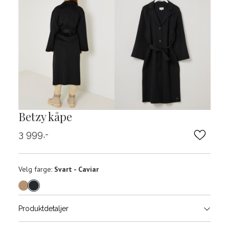
Betzy kåpe
3 999,-
Velg
Velg farge:
Svart - Caviar
farge
Produktdetaljer