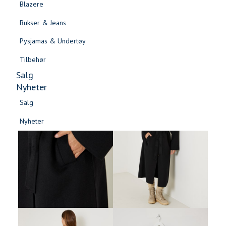
Blazere
Gensere & Cardigans
Bukser & Jeans
Topper & T-skjorter
Pysjamas & Undertøy
Skjorter & Bluser
Tilbehør
Salg
Nyheter
Salg
Nyheter
Salg
Salg
Nyheter
Nyheter