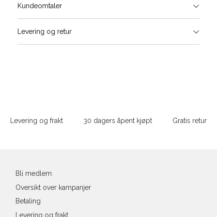
Størrels
Få v
Kundeomtaler
Vi gir beskjed hvis varen kom
Levering og retur
stø
L
XS
S
Sidebunn
XXL
Levering og frakt
30 dagers åpent kjøpt
Gratis retur
Din
e-
post
Bli medlem
Oversikt over kampanjer
Betaling
Levering og frakt