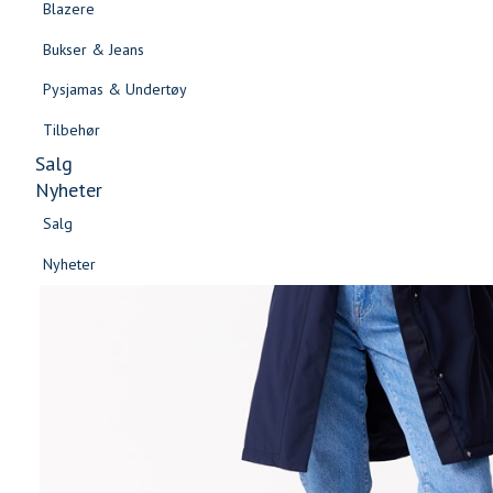
Blazere
Gensere & Cardigans
Bukser & Jeans
Topper & T-skjorter
Pysjamas & Undertøy
Skjorter & Bluser
Tilbehør
Salg
Nyheter
Salg
Nyheter
Salg
Salg
Nyheter
Nyheter