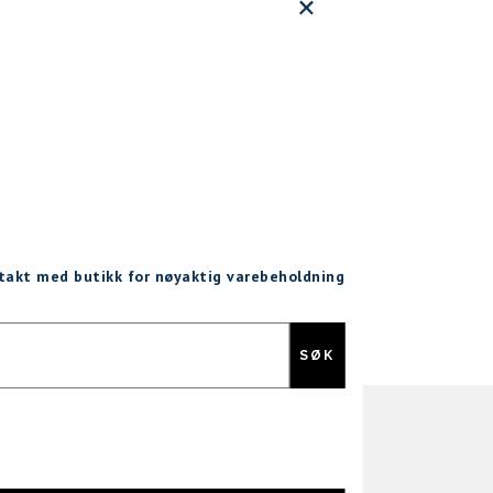
ntakt med butikk for nøyaktig varebeholdning
Gratis retur
SØK