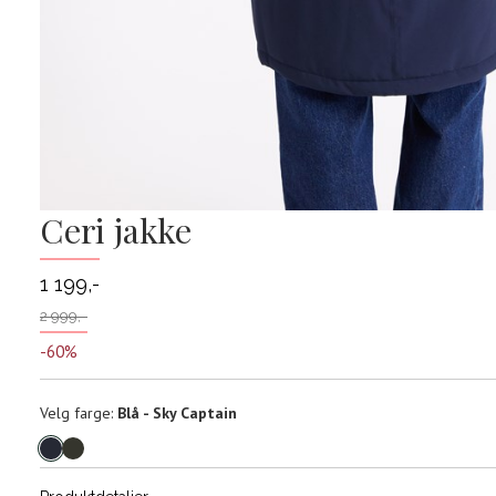
Ceri jakke
1 199,-
2 999,-
-60%
Velg
Velg farge:
Blå - Sky Captain
farge