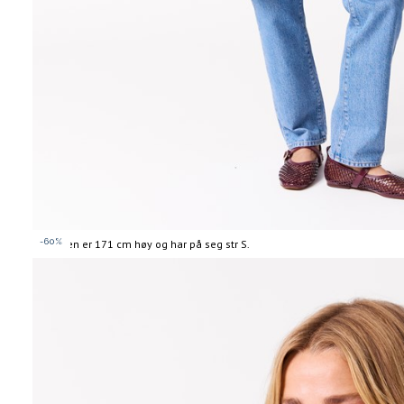
-60%
Modellen er 171 cm høy og har på seg str S.
Informasjon
om
modellhøyde
og
produkstørrelse