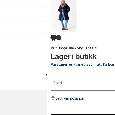
er
arsel
mer tilbake på lager. Velg ønsket
rrelse:
Velg
UKK
farge
Velg farge:
Blå - Sky Captain
M
L
XL
Lager i butikk
Varelager er kun et estimat. Ta ko
30 dagers åpent kjøpt
Sted
SEND
Bruk din posisjon