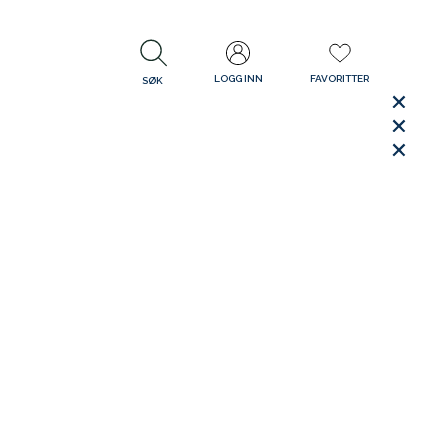
LOGG INN
FAVORITTER
SØK
LUKK
LUKK
Rask levering
Gratis retur
30 dager åpent kjøp
LUKK