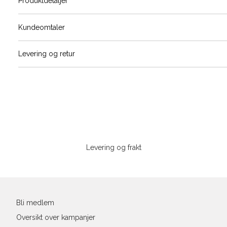
Produktdetaljer
Størrels
Få v
Kundeomtaler
Vi gir beskjed hvis varen kom
Levering og retur
stø
L
XS
S
Sidebunn
XXL
Levering og frakt
Din
e-
post
Bli medlem
Oversikt over kampanjer