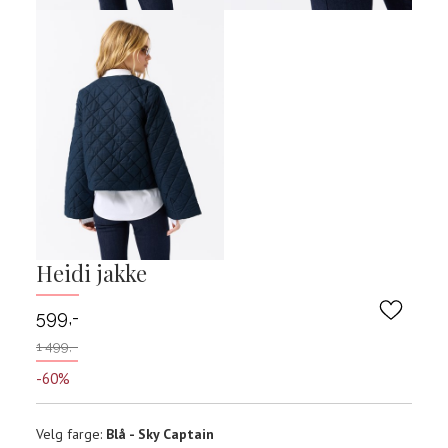
Heidi jakke
599,-
1 499,-
-60%
Velg
Velg farge:
Blå - Sky Captain