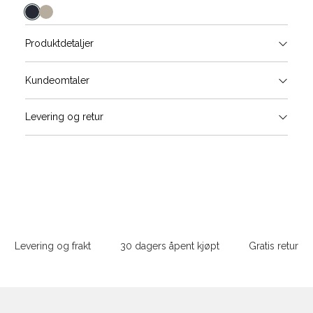
farge
Produktdetaljer
Størrels
Få v
Kundeomtaler
Vi gir beskjed hvis varen kom
Levering og retur
stø
L
XS
S
Sidebunn
XXL
Levering og frakt
30 dagers åpent kjøpt
Gratis retur
Din
e-
post