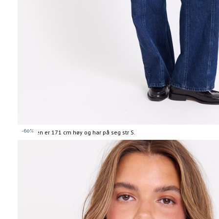
-60%
Modellen er 171 cm høy og har på seg str S.
Informasjon
om
modellhøyde
og
produkstørrelse