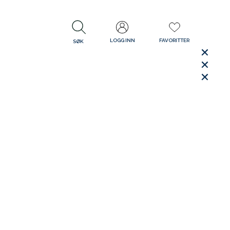
LOGG INN
FAVORITTER
SØK
LUKK
LUKK
Rask levering
Gratis retur
30 dager åpent kjøp
LUKK