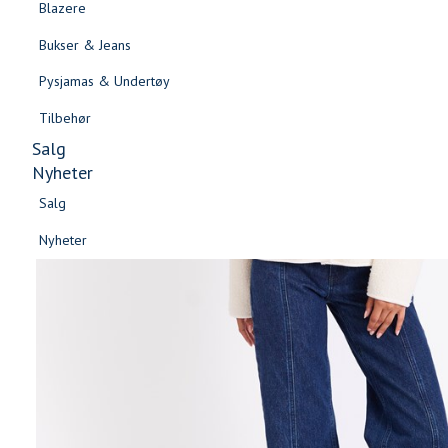
Blazere
Gensere & Cardigans
Bukser & Jeans
Topper & T-skjorter
Pysjamas & Undertøy
Skjorter & Bluser
Tilbehør
Salg
Nyheter
Salg
Nyheter
Salg
Salg
Nyheter
Nyheter