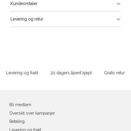
Størrels
Få v
Kundeomtaler
Vi gir beskjed hvis varen kom
Levering og retur
stø
L
XS
S
Sidebunn
XXL
Levering og frakt
30 dagers åpent kjøpt
Gratis retur
Din
e-
post
Bli medlem
Oversikt over kampanjer
Betaling
Levering og frakt