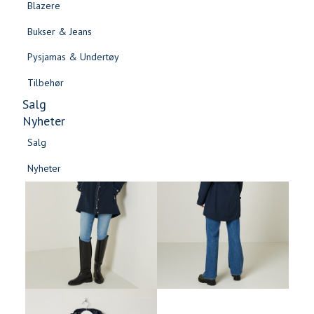
Blazere
Gensere & Cardigans
Bukser & Jeans
Topper & T-skjorter
Pysjamas & Undertøy
Skjorter & Bluser
Tilbehør
Salg
Nyheter
Salg
Nyheter
Salg
Salg
Nyheter
Nyheter