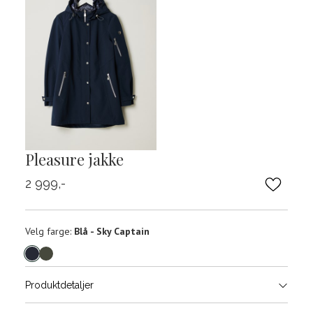
Pleasure jakke
2 999,-
Velg
Velg farge:
Blå - Sky Captain
farge
Produktdetaljer