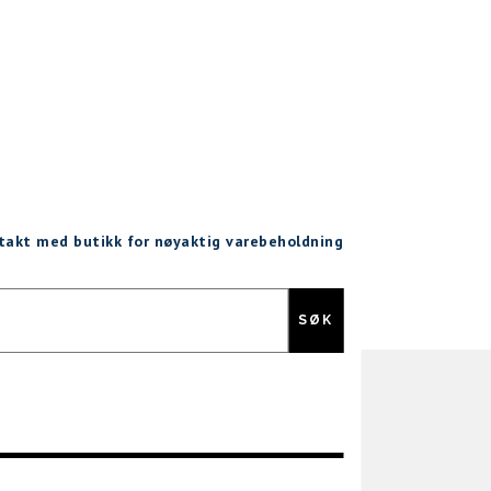
ntakt med butikk for nøyaktig varebeholdning
Gratis retur
SØK