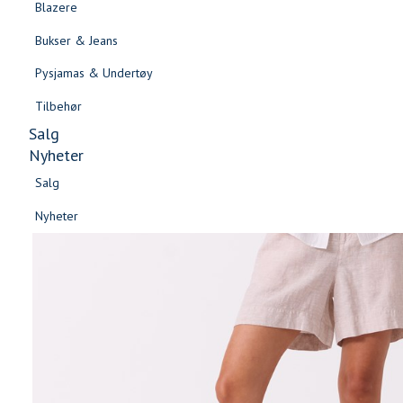
Blazere
Gensere & Cardigans
Bukser & Jeans
Topper & T-skjorter
Pysjamas & Undertøy
Skjorter & Bluser
Tilbehør
Salg
Nyheter
Salg
Nyheter
Salg
Salg
Nyheter
Nyheter