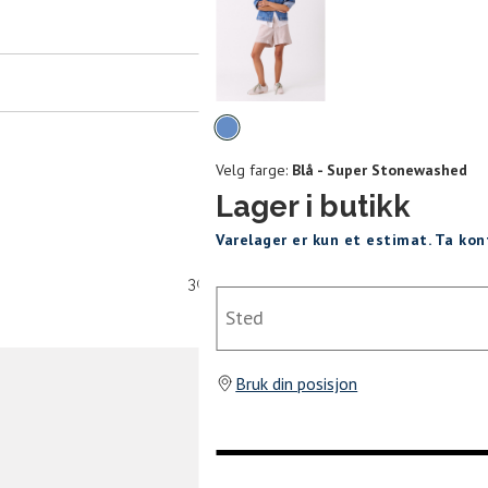
er
arsel
mer tilbake på lager. Velg ønsket
rrelse:
Velg
UKK
farge
Velg farge:
Blå - Super Stonewashed
XL
XXL
Lager i butikk
Varelager er kun et estimat. Ta ko
SEND
30 dagers åpent kjøpt
Sted
Bruk din posisjon