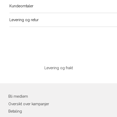
Størrels
Få v
Kundeomtaler
Vi gir beskjed hvis varen kom
Levering og retur
stø
L
M
L
Sidebunn
Din
e-
Levering og frakt
post
Bli medlem
Oversikt over kampanjer
Betaling