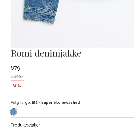
Romi denimjakke
679,-
1 699,-
-60%
Velg
Velg farge:
Blå - Super Stonewashed
farge
Produktdetaljer