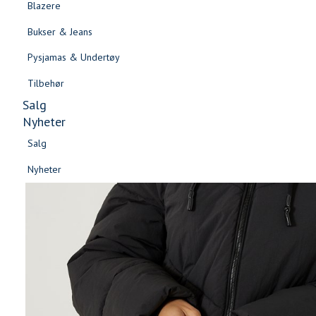
Blazere
Gensere & Cardigans
Bukser & Jeans
Topper & T-skjorter
Pysjamas & Undertøy
Skjorter & Bluser
Tilbehør
Salg
Nyheter
Salg
Nyheter
Salg
Salg
Nyheter
Nyheter