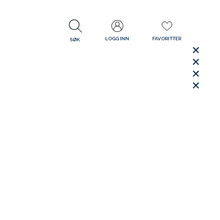
LOGG INN
FAVORITTER
SØK
LUKK
LUKK
Rask levering
Gratis retur
30 dager åpent kjøp
LUKK
LUKK