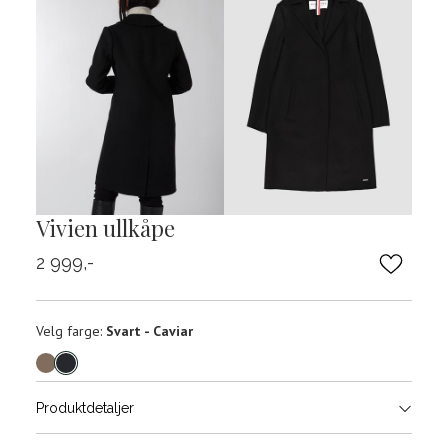
Vivien ullkåpe
2 999,-
Velg
Velg farge:
Svart - Caviar
farge
Produktdetaljer