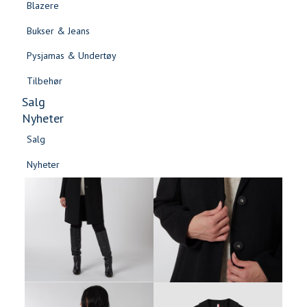
Blazere
Gensere & Cardigans
Bukser & Jeans
Topper & T-skjorter
Pysjamas & Undertøy
Skjorter & Bluser
Tilbehør
Salg
Nyheter
Salg
Nyheter
Salg
Salg
Nyheter
Nyheter