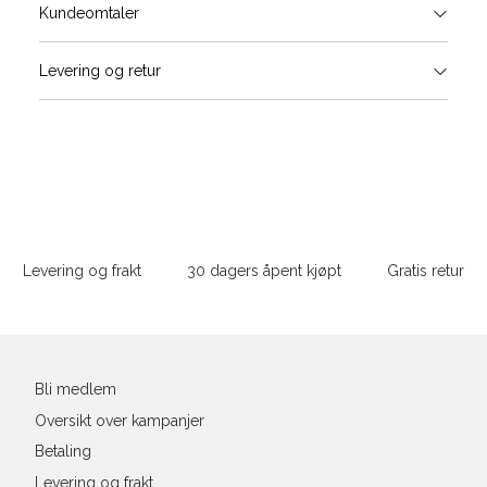
Størrels
Få v
Kundeomtaler
Vi gir beskjed hvis varen kom
Levering og retur
stø
L
XS
S
Sidebunn
XXL
Levering og frakt
30 dagers åpent kjøpt
Gratis retur
Din
e-
post
Bli medlem
Oversikt over kampanjer
Betaling
Levering og frakt