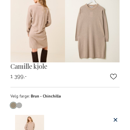
Camille kjole
1 399,-
Velg
Velg farge:
Brun - Chinchilla
farge
Produktdetaljer