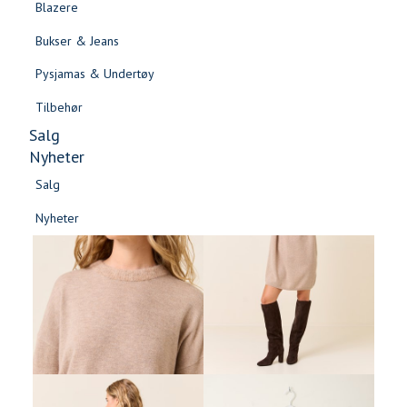
Blazere
Gensere & Cardigans
Bukser & Jeans
Topper & T-skjorter
Pysjamas & Undertøy
Skjorter & Bluser
Tilbehør
Salg
Nyheter
Salg
Nyheter
Salg
Salg
Nyheter
Nyheter