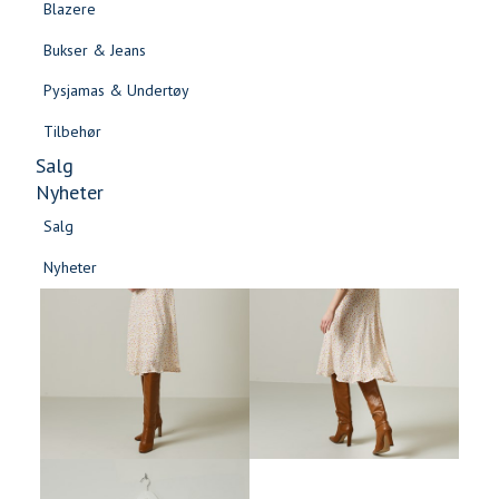
Blazere
Gensere & Cardigans
Bukser & Jeans
Topper & T-skjorter
Pysjamas & Undertøy
Skjorter & Bluser
Tilbehør
Salg
Nyheter
Salg
Nyheter
Salg
Salg
Nyheter
Nyheter