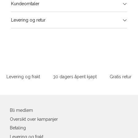
Størrels
Få v
Kundeomtaler
Vi gir beskjed hvis varen kom
Levering og retur
stø
Størrelse
Klesstørrelse
Bry
L
XS
34
78-
XS
S
S
36
82-
Sidebunn
XXL
M
38
86-
Levering og frakt
30 dagers åpent kjøpt
Gratis retur
L
40
90-
Din
XL
42
94-
e-
post
XXL
44
98-
Bli medlem
Oversikt over kampanjer
Betaling
Levering og frakt