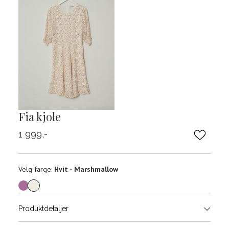
Fia kjole
1 999,-
Velg
Velg farge:
Hvit - Marshmallow
farge
Produktdetaljer