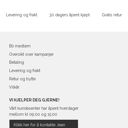
Sidebunn
XXL
M
38
86-
Levering og frakt
30 dagers åpent kjøpt
Gratis retur
L
40
90-
Din
XL
42
94-
e-
post
XXL
44
98-
Bli medlem
Oversikt over kampanjer
Betaling
Levering og frakt
Retur og bytte
Vilkår
VI HJELPER DEG GJERNE!
Vårt kundesenter har åpent hverdager
mellom kl 09:00 og 15:00
Klikk her for å kontakte Jean