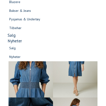
Blazere
Gensere & Cardigans
Bukser & Jeans
Topper & T-skjorter
Pysjamas & Undertøy
Skjorter & Bluser
Tilbehør
Salg
Nyheter
Salg
Nyheter
Salg
Salg
Nyheter
Nyheter