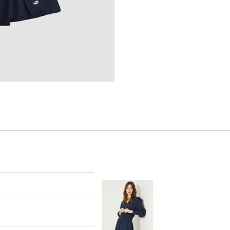
er
arsel