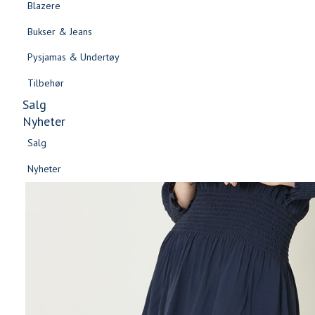
Blazere
Gensere & Cardigans
Bukser & Jeans
Topper & T-skjorter
Pysjamas & Undertøy
Skjorter & Bluser
Tilbehør
Salg
Nyheter
Salg
Nyheter
Salg
Salg
Nyheter
Nyheter