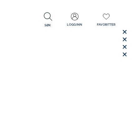
LOGG INN
FAVORITTER
SØK
LUKK
LUKK
Rask levering
Gratis retur
30 dager åpent kjøp
LUKK
LUKK