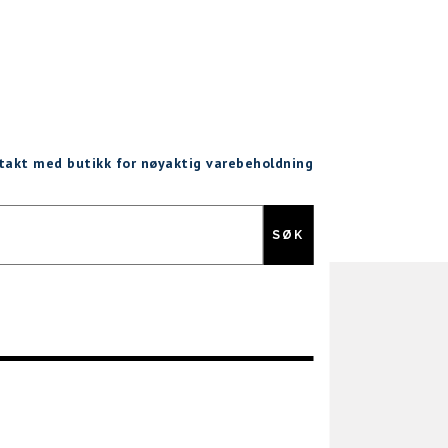
ntakt med butikk for nøyaktig varebeholdning
Gratis retur
SØK