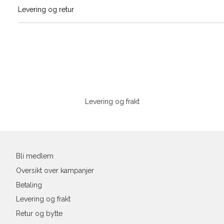
Vi gir beskjed hvis varen kom
Levering og retur
stø
Størrelse
Klesstørrelse
Bry
L
XS
34
78-
XS
S
S
36
82-
Sidebunn
XXL
M
38
86-
Levering og frakt
L
40
90-
Din
XL
42
94-
e-
post
XXL
44
98-
Bli medlem
Oversikt over kampanjer
Betaling
Levering og frakt
Retur og bytte