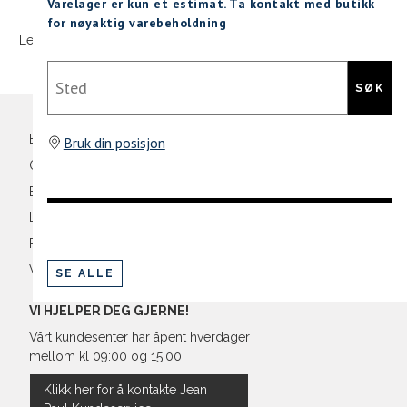
Sidebunn
XXL
Varelager er kun et estimat. Ta kontakt med butikk
M
38
86-
for nøyaktig varebeholdning
Levering og frakt
30 dagers åpent kjøpt
Gratis retur
L
40
90-
Din
Sted
XL
42
94-
e-
SØK
post
XXL
44
98-
Bli medlem
Bruk din posisjon
Oversikt over kampanjer
Betaling
Levering og frakt
Retur og bytte
Vilkår
SE ALLE
VI HJELPER DEG GJERNE!
Vårt kundesenter har åpent hverdager
mellom kl 09:00 og 15:00
Klikk her for å kontakte Jean