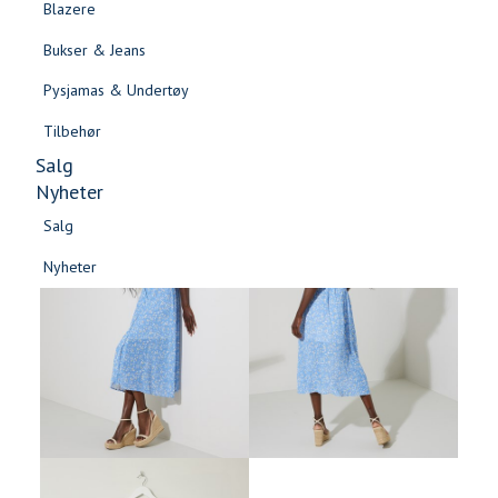
Blazere
Gensere & Cardigans
Bukser & Jeans
Topper & T-skjorter
Pysjamas & Undertøy
Skjorter & Bluser
Tilbehør
Salg
Nyheter
Salg
Nyheter
Salg
Salg
Nyheter
Nyheter