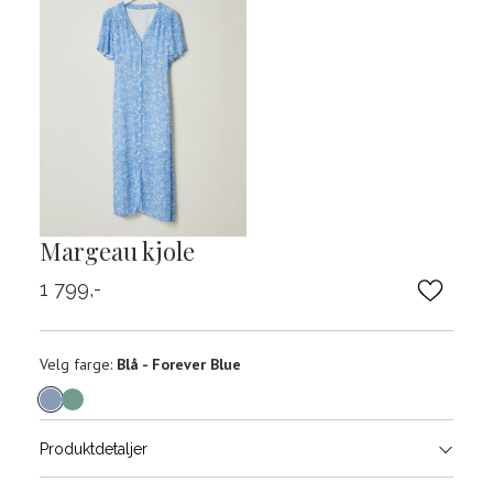
Margeau kjole
1 799,-
Velg
Velg farge:
Blå - Forever Blue
farge
Produktdetaljer