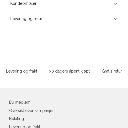
Størrels
Få v
Kundeomtaler
Vi gir beskjed hvis varen kom
Levering og retur
stø
Størrelse
Klesstørrelse
Bry
L
XS
34
78-
XS
S
S
36
82-
Sidebunn
XXL
M
38
86-
Levering og frakt
30 dagers åpent kjøpt
Gratis retur
L
40
90-
Din
XL
42
94-
e-
post
XXL
44
98-
Bli medlem
Oversikt over kampanjer
Betaling
Levering og frakt