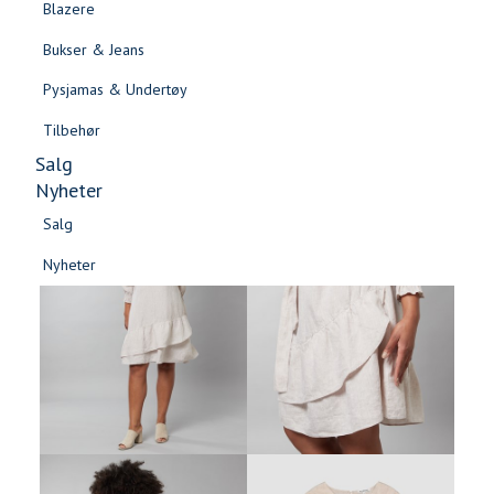
Blazere
Gensere & Cardigans
Bukser & Jeans
Topper & T-skjorter
Pysjamas & Undertøy
Skjorter & Bluser
Tilbehør
Salg
Nyheter
Salg
Nyheter
Salg
Salg
Nyheter
Nyheter