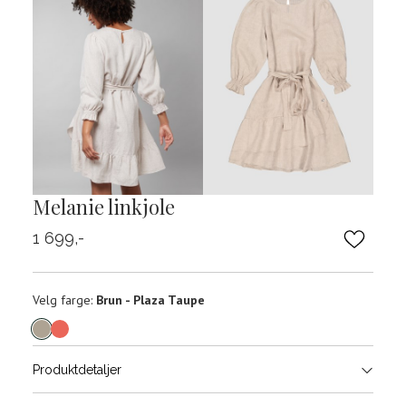
Melanie linkjole
1 699,-
Velg
Velg farge:
Brun - Plaza Taupe
farge
Produktdetaljer