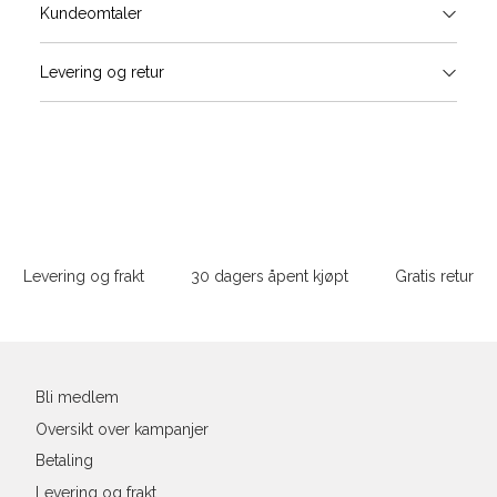
Størrels
Få v
Kundeomtaler
Vi gir beskjed hvis varen kom
Levering og retur
stø
Størrelse
Klesstørrelse
Bry
L
XS
34
78-
XS
S
S
36
82-
Sidebunn
XXL
M
38
86-
Levering og frakt
30 dagers åpent kjøpt
Gratis retur
L
40
90-
Din
XL
42
94-
e-
post
XXL
44
98-
Bli medlem
Oversikt over kampanjer
Betaling
Levering og frakt